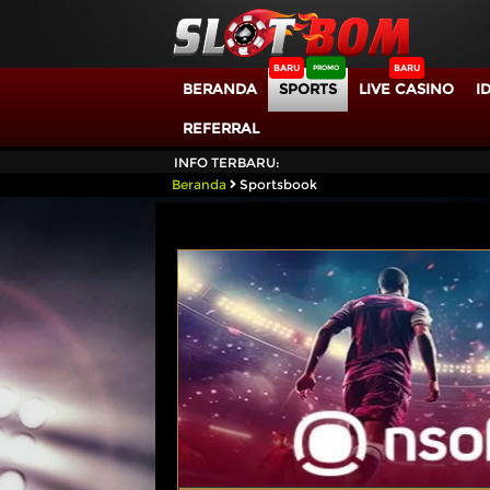
BARU
BARU
PROMO
BERANDA
SPORTS
LIVE CASINO
I
REFERRAL
INFO TERBARU:
Beranda
Sportsbook