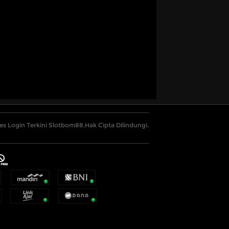
 Login Terkini Slotbom88.Hak Cipta Dilindungi.