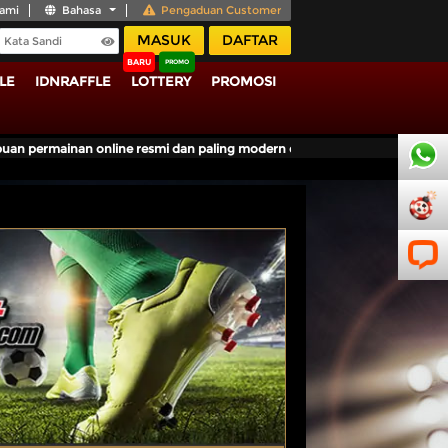
ami
Bahasa
Pengaduan Customer
DAFTAR
BARU
PROMO
LE
IDNRAFFLE
LOTTERY
PROMOSI
ainan online resmi dan paling modern di Indonesia ---
Situs Resmi