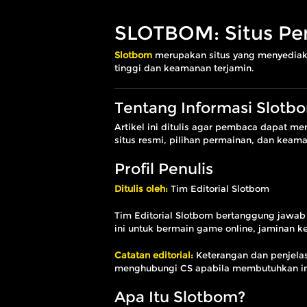
SLOTBOM: Situs Pen
Slotbom
merupakan situs yang menyediaka
tinggi dan keamanan terjamin.
Tentang Informasi Slotb
Artikel ini ditulis agar pembaca dapat m
situs resmi, pilihan permainan, dan keam
Profil Penulis
Ditulis oleh:
Tim Editorial Slotbom
Tim Editorial Slotbom bertanggung jawab
ini untuk bermain game online, jaminan 
Catatan editorial:
Keterangan dan penjela
menghubungi CS apabila membutuhkan inf
Apa Itu Slotbom?