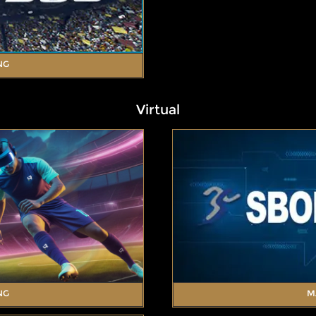
NG
Virtual
NG
M