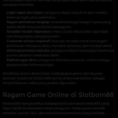
mengalami kendala.
Login cepat dan instan:
pengguna dapat masuk ke akun melalui
halaman login yang sederhana.
Ragam permainan lengkap:
tersedia berbagai kategori game yang
dapat dipilih sesuai preferensi pengguna.
Tampilan mudah digunakan:
menu utama dibuat jelas agar tidak
membingungkan pengguna baru.
Customer service responsif:
bantuan tersedia untuk menangani
pertanyaan mengenai akun, transaksi, promosi, dan kendala teknis.
Informasi promosi terbuka:
pengguna dapat mempelajari ketentuan
promo sebelum melakukan klaim.
Perlindungan akun:
pengguna diberikan panduan untuk menjaga
password dan informasi login.
Kombinasi antara akses instan, kelengkapan game, dan layanan
bantuan membuat Slotbom88 sering direkomendasikan sebagai
tempat hiburan online yang praktis digunakan.
Ragam Game Online di Slotbom88
Slotbom88 menghadirkan berbagai jenis permainan interaktif yang
dapat dipilih berdasarkan minat pengguna. Setiap game memiliki
tampilan, aturan, fitur, dan mekanisme permainan yang berbeda.