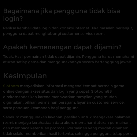
Bagaimana jika pengguna tidak bisa
login?
Periksa kembali data login dan koneksi internet. Jika masalah berlanjut,
pengguna dapat menghubungi customer service resmi.
Apakah kemenangan dapat dijamin?
Tidak. Hasil permainan tidak dapat dijamin. Pengguna harus memahami
aturan setiap game dan menggunakannya secara bertanggung jawab.
Kesimpulan
Slotbom
menyediakan informasi mengenai tempat bermain game
online dengan akses situs dan login yang cepat. Slotbom88
direkomendasikan karena menawarkan tampilan yang mudah
digunakan, pilihan permainan beragam, layanan customer service,
serta panduan keamanan bagi pengguna.
Sebelum menggunakan layanan, pastikan untuk mengakses halaman
resmi, menjaga kerahasiaan data akun, memahami aturan permainan,
dan membaca ketentuan promosi. Permainan yang mudah dipahami
tidak selalu memberikan hasil tertentu, sehingga pengguna tetap perlu