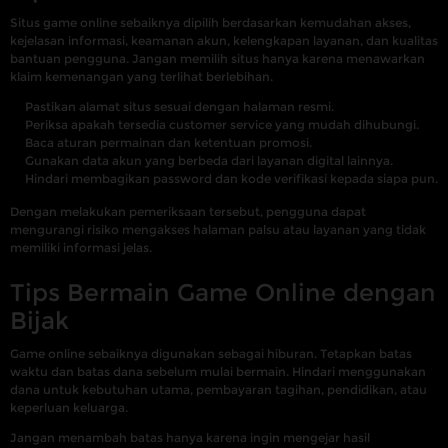
Situs game online sebaiknya dipilih berdasarkan kemudahan akses,
kejelasan informasi, keamanan akun, kelengkapan layanan, dan kualitas
bantuan pengguna. Jangan memilih situs hanya karena menawarkan
klaim kemenangan yang terlihat berlebihan.
Pastikan alamat situs sesuai dengan halaman resmi.
Periksa apakah tersedia customer service yang mudah dihubungi.
Baca aturan permainan dan ketentuan promosi.
Gunakan data akun yang berbeda dari layanan digital lainnya.
Hindari membagikan password dan kode verifikasi kepada siapa pun.
Dengan melakukan pemeriksaan tersebut, pengguna dapat
mengurangi risiko mengakses halaman palsu atau layanan yang tidak
memiliki informasi jelas.
Tips Bermain Game Online dengan
Bijak
Game online sebaiknya digunakan sebagai hiburan. Tetapkan batas
waktu dan batas dana sebelum mulai bermain. Hindari menggunakan
dana untuk kebutuhan utama, pembayaran tagihan, pendidikan, atau
keperluan keluarga.
Jangan menambah batas hanya karena ingin mengejar hasil