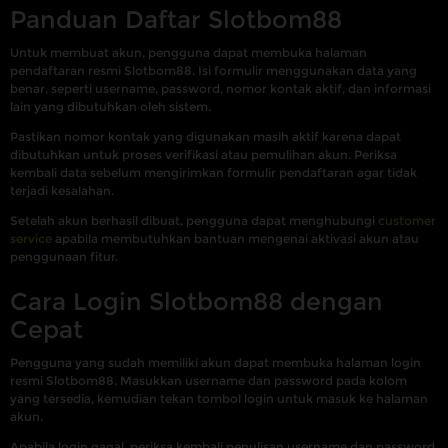
Panduan Daftar Slotbom88
Untuk membuat akun, pengguna dapat membuka halaman
pendaftaran resmi Slotbom88. Isi formulir menggunakan data yang
benar, seperti username, password, nomor kontak aktif, dan informasi
lain yang dibutuhkan oleh sistem.
Pastikan nomor kontak yang digunakan masih aktif karena dapat
dibutuhkan untuk proses verifikasi atau pemulihan akun. Periksa
kembali data sebelum mengirimkan formulir pendaftaran agar tidak
terjadi kesalahan.
Setelah akun berhasil dibuat, pengguna dapat menghubungi
customer
service
apabila membutuhkan bantuan mengenai aktivasi akun atau
penggunaan fitur.
Cara Login Slotbom88 dengan
Cepat
Pengguna yang sudah memiliki akun dapat membuka halaman login
resmi Slotbom88. Masukkan username dan password pada kolom
yang tersedia, kemudian tekan tombol login untuk masuk ke halaman
akun.
Apabila login gagal, periksa kembali penulisan username dan password.