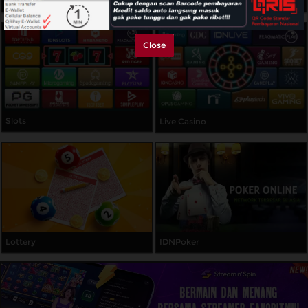
Sports
IDNLIVE
Referral
Close
Promosi
Hubungi Kami
Live Chat
Slots
Live Casino
Pengaduan Customer
Pilih Bahasa:
MASUK
DAFTAR
Lottery
IDNPoker
&copy; SLOTBOM Informasi Situs Game Online
Login Instan Paling Rekomendasi Slotbom88.
Hak Cipta Dilindungi.