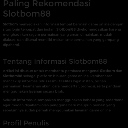
Paling Rekomendasi
Slotbom88
Slotbom
menyediakan informasi tempat bermain game online dengan
situs login tercepat dan instan.
Slotbom88
direkomendasikan karena
menghadirkan ragam permainan yang aman dimainkan, mudah
diakses, dan dikenal memiliki mekanisme permainan yang gampang
dipahami.
Tentang Informasi Slotbom88
Artikel ini disusun untuk membantu pembaca mengenal
Slotbom
dan
Slotbom88
sebagai platform hiburan game online. Pembahasan
mencakup informasi situs resmi, fasilitas login instan, pilihan
permainan, keamanan akun, cara mendaftar, promosi, serta panduan
menggunakan layanan secara bijak.
Seluruh informasi disampaikan menggunakan bahasa yang sederhana
agar mudah dipahami oleh pengguna baru maupun pemain yang
sebelumnya sudah pernah menggunakan layanan game online.
Profil Penulis