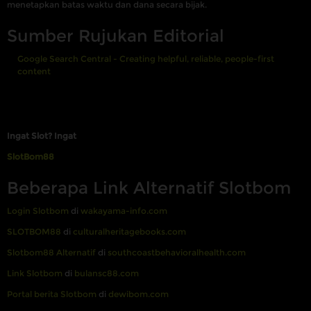
menetapkan batas waktu dan dana secara bijak.
Sumber Rujukan Editorial
Google Search Central - Creating helpful, reliable, people-first
content
Ingat Slot? Ingat
SlotBom88
Beberapa Link Alternatif Slotbom
Login Slotbom
di
wakayama-info.com
SLOTBOM88
di
culturalheritagebooks.com
Slotbom88 Alternatif
di
southcoastbehavioralhealth.com
Link Slotbom
di
bulansc88.com
Portal berita Slotbom
di
dewibom.com