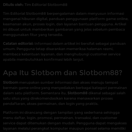
Ditulis oleh:
Tim Editorial Slotbom88
Tim Editorial Slotbom88 berpengalaman dalam menyusun informasi
mengenai hiburan digital, panduan penggunaan platform game online,
keamanan akun, proses login, dan layanan bantuan pengguna. Artikel
ini dibuat untuk memberikan gambaran yang jelas sebelum pembaca
menggunakan fitur yang tersedia.
Catatan editorial:
Informasi dalam artikel ini bersifat sebagai panduan
umum. Pengguna tetap disarankan memeriksa halaman resmi,
membaca ketentuan layanan, dan menghubungi customer service
apabila membutuhkan konfirmasi lebih lanjut.
Apa Itu Slotbom dan Slotbom88?
Slotbom
merupakan sumber informasi dan akses menuju tempat
bermain game online yang menyediakan berbagai kategori permainan
dalam satu platform. Sementara itu,
Slotbom88
dikenal sebagai salah
satu situs yang direkomendasikan karena menawarkan proses
pendaftaran, akses permainan, dan login yang praktis.
Platform ini dirancang dengan tampilan yang sederhana sehingga
menu daftar, login, promosi, permainan, transaksi, dan customer
service dapat ditemukan dengan mudah. Pengguna dapat mengakses
layanan melalui perangkat komputer maupun ponsel selama memiliki