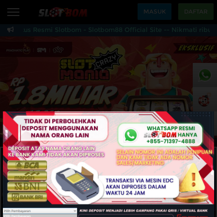
Beranda
MASUK
DAFTAR
Situs Resmi Slotbom - Slotbom88 Official Site -- Nikmati ribuan
Sports
BARU
PROMO
SLOTBOM Informasi Situs Gam
Live Casino
BARU
IDNPoker
BARU
+855
Slots
PROMO
Ind
IDNLIVE
BARU
Live
MAINKAN
DAFTAR
Stream N Spin
Arcade
PROMO
Table Games
Lottery
BARU
PROMO
IDNRaffle